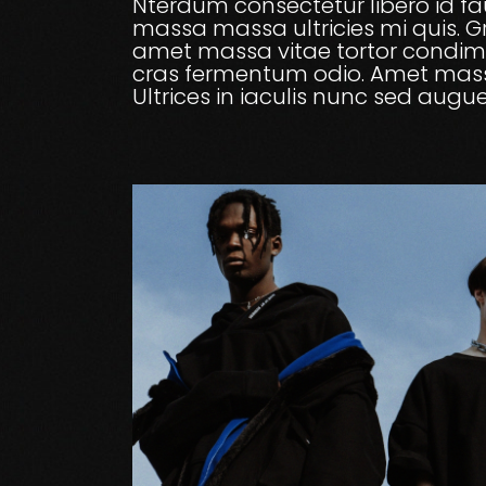
Nterdum consectetur libero id fau
massa massa ultricies mi quis. Gr
amet massa vitae tortor condimen
cras fermentum odio. Amet massa
Ultrices in iaculis nunc sed augue