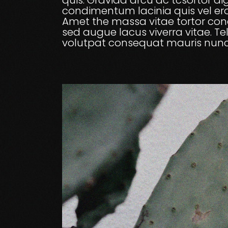
quis. Gravida arcu ac tcsortor di
condimentum lacinia quis vel ero
Amet the massa vitae tortor cond
sed augue lacus viverra vitae. Tel
volutpat consequat mauris nunc 