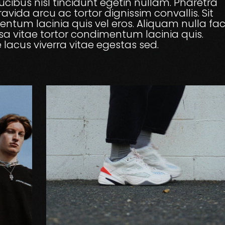
cibus nisl tincidunt egetin nullam. Pharetra
avida arcu ac tortor dignissim convallis. Sit
tum lacinia quis vel eros. Aliquam nulla facil
 vitae tortor condimentum lacinia quis.
 lacus viverra vitae egestas sed.