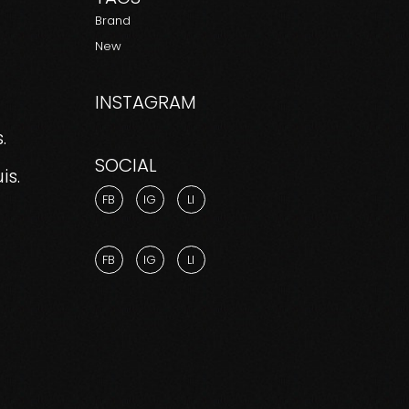
Brand
New
INSTAGRAM
.
SOCIAL
is.
FB
IG
LI
FB
IG
LI