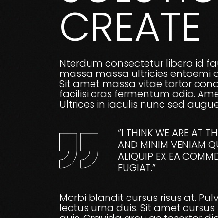
CREATE
Nterdum consectetur libero id fau
massa massa ultricies entoemi qu
Sit amet massa vitae tortor cond
facilisi cras fermentum odio. Am
Ultrices in iaculis nunc sed augue
“I THINK WE ARE AT 
AND MINIM VENIAM QU
ALIQUIP EX EA COMM
FUGIAT.”
Morbi blandit cursus risus at. P
lectus urna duis. Sit amet cursus