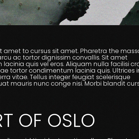
Sit amet to cursus sit amet. Pharetra the mass
rcu ac tortor dignissim convallis. Sit amet
cinia quis vel eros. Aliquam nulla facilisi cr
 tortor condimentum lacinia quis. Ultrices i
ra vitae. Tellus integer feugiat scelerisque
uat mauris nunc conge nisi. Morbi blandit cur
RT OF OSLO