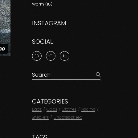
Warm
(18)
INSTAGRAM
SOCIAL
FB
IG
LI
CATEGORIES
Bags
Caps
Clothes
Racing
Sneakers
Uncategorized
TAGS