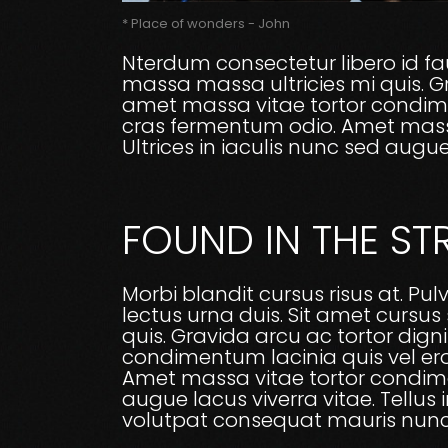
* Place of wonders - John
Nterdum consectetur libero id fau
massa massa ultricies mi quis. Gr
amet massa vitae tortor condimen
cras fermentum odio. Amet massa
Ultrices in iaculis nunc sed augue
FOUND IN THE ST
Morbi blandit cursus risus at. P
lectus urna duis. Sit amet cursus
quis. Gravida arcu ac tortor dign
condimentum lacinia quis vel ero
Amet massa vitae tortor condimen
augue lacus viverra vitae. Tellus 
volutpat consequat mauris nunc 