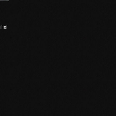
isi
d