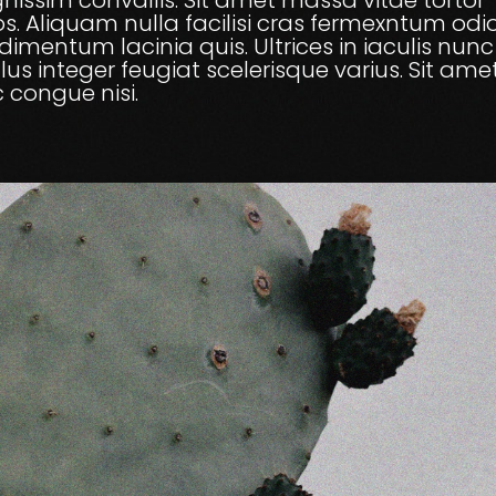
gnissim convallis. Sit amet massa vitae tortor
s. Aliquam nulla facilisi cras fermexntum odio
imentum lacinia quis. Ultrices in iaculis nunc
lus integer feugiat scelerisque varius. Sit ame
congue nisi.