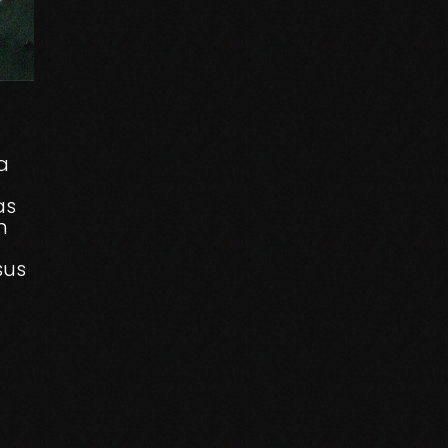
a
as
n
sus