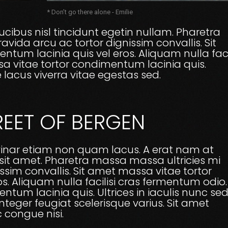
* Don’t go there alone - Emilie
cibus nisl tincidunt egetin nullam. Pharetra
avida arcu ac tortor dignissim convallis. Sit
tum lacinia quis vel eros. Aliquam nulla facil
 vitae tortor condimentum lacinia quis.
 lacus viverra vitae egestas sed.
REET OF BERGEN
ulvinar etiam non quam lacus. A erat nam at
 sit amet. Pharetra massa massa ultricies mi
issim convallis. Sit amet massa vitae tortor
s. Aliquam nulla facilisi cras fermentum odio.
tum lacinia quis. Ultrices in iaculis nunc se
integer feugiat scelerisque varius. Sit amet
congue nisi.