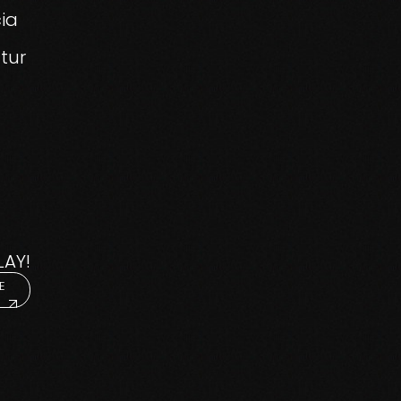
ia
atur
LAY!
E